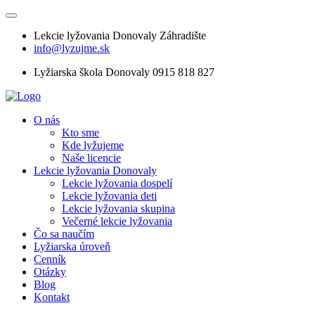
Lekcie lyžovania Donovaly Záhradište
info@lyzujme.sk
Lyžiarska škola Donovaly 0915 818 827
O nás
Kto sme
Kde lyžujeme
Naše licencie
Lekcie lyžovania Donovaly
Lekcie lyžovania dospelí
Lekcie lyžovania deti
Lekcie lyžovania skupina
Večerné lekcie lyžovania
Čo sa naučím
Lyžiarska úroveň
Cenník
Otázky
Blog
Kontakt