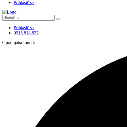
Prihlásiť sa
Prihlásiť sa
0915 818 827
0 podujatia found.