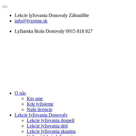
Lekcie lyžovania Donovaly Záhradište
info@lyzujme.sk
Lyžiarska škola Donovaly 0915 818 827
O nás
Kto sme
Kde lyžujeme
Naše licencie
Lekcie lyžovania Donovaly
Lekcie lyžovania dospelí
Lekcie lyžovania deti
Lekcie lyžovania skupina