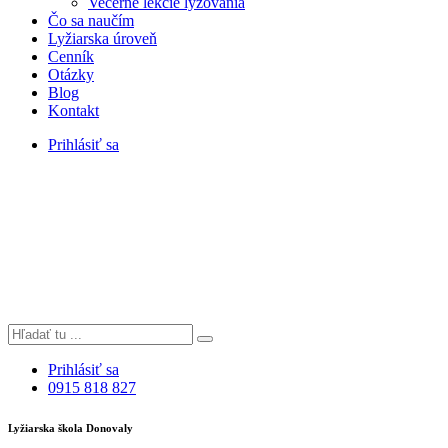
Večerné lekcie lyžovania
Čo sa naučím
Lyžiarska úroveň
Cenník
Otázky
Blog
Kontakt
Prihlásiť sa
Prihlásiť sa
0915 818 827
Lyžiarska škola Donovaly