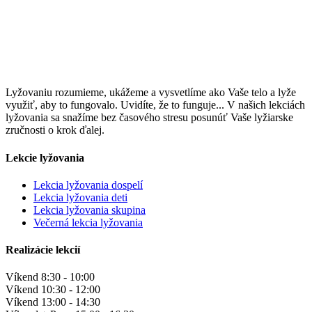
Lyžovaniu rozumieme, ukážeme a vysvetlíme ako Vaše telo a lyže
využiť, aby to fungovalo. Uvidíte, že to funguje... V našich lekciách
lyžovania sa snažíme bez časového stresu posunúť Vaše lyžiarske
zručnosti o krok ďalej.
Lekcie lyžovania
Lekcia lyžovania dospelí
Lekcia lyžovania deti
Lekcia lyžovania skupina
Večerná lekcia lyžovania
Realizácie lekcií
Víkend
8:30 - 10:00
Víkend
10:30 - 12:00
Víkend
13:00 - 14:30