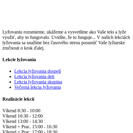
Lyžovaniu rozumieme, ukážeme a vysvetlíme ako Vaše telo a lyže
využiť, aby to fungovalo. Uvidíte, že to funguje... V našich lekciách
lyžovania sa snažíme bez časového stresu posunúť Vaše lyžiarske
zručnosti o krok ďalej.
Lekcie lyžovania
Lekcia lyžovania dospelí
Lekcia lyžovania deti
Lekcia lyžovania skupina
Večerná lekcia lyžovania
Realizácie lekcií
Víkend
8:30 - 10:00
Víkend
10:30 - 12:00
Víkend
13:00 - 14:30
Víkend + Prac.
15:00 - 16:30
Víkend + Prac.
17:00 - 18:30