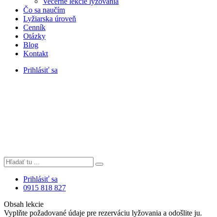
Večerné lekcie lyžovania
Čo sa naučím
Lyžiarska úroveň
Cenník
Otázky
Blog
Kontakt
Prihlásiť sa
Prihlásiť sa
0915 818 827
Obsah lekcie
Vyplňte požadované údaje pre rezerváciu lyžovania a odošlite ju.