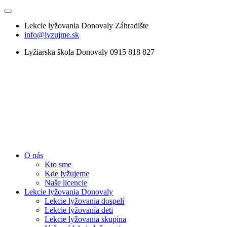
Lekcie lyžovania Donovaly Záhradište
info@lyzujme.sk
Lyžiarska škola Donovaly 0915 818 827
O nás
Kto sme
Kde lyžujeme
Naše licencie
Lekcie lyžovania Donovaly
Lekcie lyžovania dospelí
Lekcie lyžovania deti
Lekcie lyžovania skupina