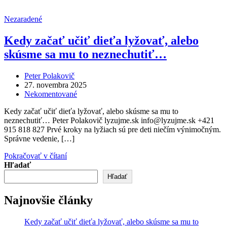
Nezaradené
Kedy začať učiť dieťa lyžovať, alebo
skúsme sa mu to neznechutiť…
Peter Polakovič
27. novembra 2025
Nekomentované
Kedy začať učiť dieťa lyžovať, alebo skúsme sa mu to
neznechutiť… Peter Polakovič lyzujme.sk info@lyzujme.sk +421
915 818 827 Prvé kroky na lyžiach sú pre deti niečím výnimočným.
Správne vedenie, […]
Pokračovať v čítaní
Hľadať
Hľadať
Najnovšie články
Kedy začať učiť dieťa lyžovať, alebo skúsme sa mu to