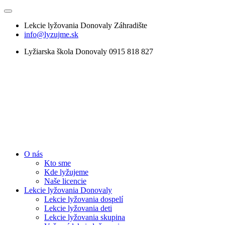
Lekcie lyžovania Donovaly Záhradište
info@lyzujme.sk
Lyžiarska škola Donovaly 0915 818 827
O nás
Kto sme
Kde lyžujeme
Naše licencie
Lekcie lyžovania Donovaly
Lekcie lyžovania dospelí
Lekcie lyžovania deti
Lekcie lyžovania skupina