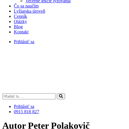
Večerné lekcie lyžovania
Čo sa naučím
Lyžiarska úroveň
Cenník
Otázky
Blog
Kontakt
Prihlásiť sa
Prihlásiť sa
0915 818 827
Autor
Peter Polakovič