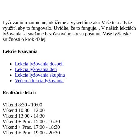
Lyžovaniu rozumieme, ukážeme a vysvetlíme ako Vaše telo a lyže
využiť, aby to fungovalo. Uvidíte, že to funguje... V našich lekciách
lyžovania sa snažíme bez časového stresu posunúť Vaše lyžiarske
zručnosti o krok ďalej.
Lekcie lyžovania
Lekcia lyžovania dospelí
Lekcia lyžovania deti
Lekcia lyžovania skupina
Večerná lekcia lyžovania
Realizácie lekcií
Víkend
8:30 - 10:00
Víkend
10:30 - 12:00
Víkend
13:00 - 14:30
Víkend + Prac.
15:00 - 16:30
Víkend + Prac.
17:00 - 18:30
Víkend + Prac.
19:00 - 20:30