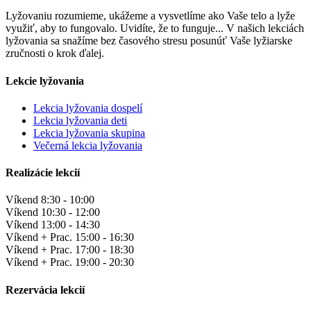
Lyžovaniu rozumieme, ukážeme a vysvetlíme ako Vaše telo a lyže
využiť, aby to fungovalo. Uvidíte, že to funguje... V našich lekciách
lyžovania sa snažíme bez časového stresu posunúť Vaše lyžiarske
zručnosti o krok ďalej.
Lekcie lyžovania
Lekcia lyžovania dospelí
Lekcia lyžovania deti
Lekcia lyžovania skupina
Večerná lekcia lyžovania
Realizácie lekcií
Víkend
8:30 - 10:00
Víkend
10:30 - 12:00
Víkend
13:00 - 14:30
Víkend + Prac.
15:00 - 16:30
Víkend + Prac.
17:00 - 18:30
Víkend + Prac.
19:00 - 20:30
Rezervácia lekcií