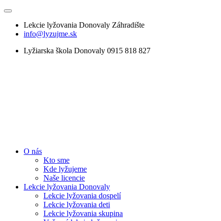
Lekcie lyžovania Donovaly Záhradište
info@lyzujme.sk
Lyžiarska škola Donovaly 0915 818 827
O nás
Kto sme
Kde lyžujeme
Naše licencie
Lekcie lyžovania Donovaly
Lekcie lyžovania dospelí
Lekcie lyžovania deti
Lekcie lyžovania skupina