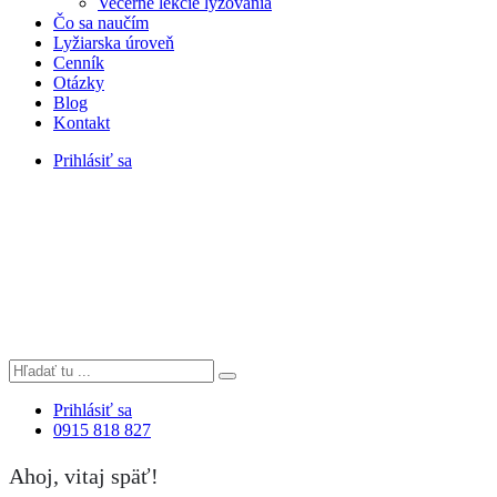
Večerné lekcie lyžovania
Čo sa naučím
Lyžiarska úroveň
Cenník
Otázky
Blog
Kontakt
Prihlásiť sa
Prihlásiť sa
0915 818 827
Ahoj, vitaj späť!